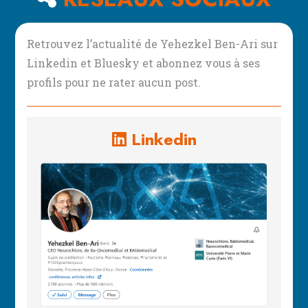
Retrouvez l’actualité de Yehezkel Ben-Ari sur
Linkedin et Bluesky et abonnez vous à ses
profils pour ne rater aucun post.
Linkedin