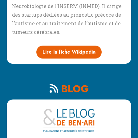
Neurobiologie de l’INSERM (INMED). Il dirige
des startups dédiées au pronostic précoce de
l’autisme et au traitement de l’autisme et de
tumeurs cérébrales.
Lire la fiche Wikipedia
BLOG