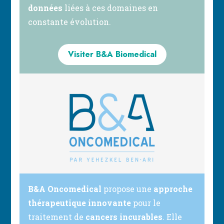
données
liées à ces domaines en
constante évolution.
Visiter B&A Biomedical
B&A Oncomedical
propose une
approche
thérapeutique innovante
pour le
traitement de
cancers incurables
. Elle